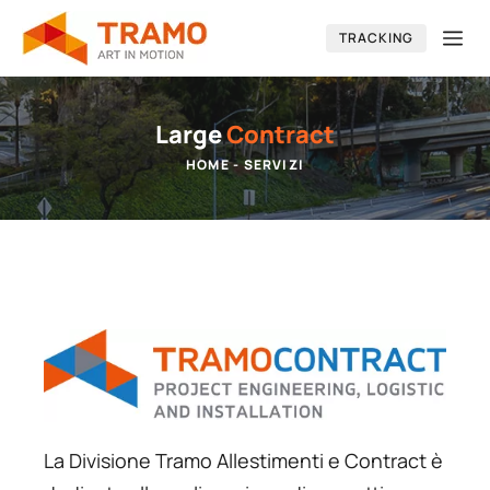
Vai
Me
TRACKING
al
contenuto
Large
Contract
HOME
-
SERVIZI
La Divisione Tramo Allestimenti e Contract è